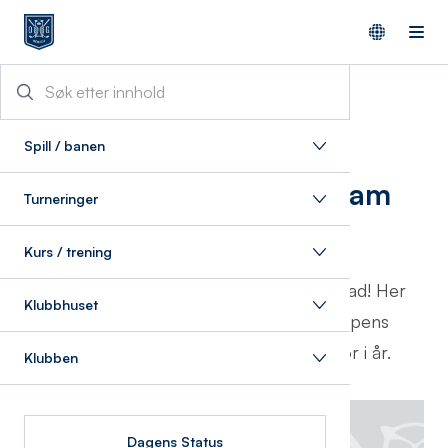
15/4/2024
Spill / banen
Herregruppens program
Turneringer
2024
Kurs / trening
Velkommen til en ny golfsesong Bogstad! Her
Klubbhuset
finner du informasjon om Herregruppens
turneringsprogram og våre planer for i år.
Klubben
Dagens Status