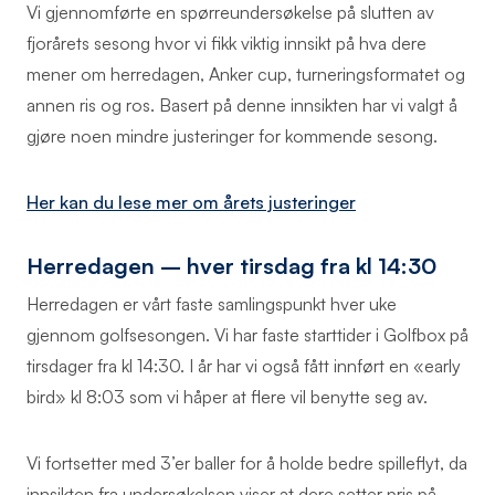
Vi gjennomførte en spørreundersøkelse på slutten av
fjorårets sesong hvor vi fikk viktig innsikt på hva dere
mener om herredagen, Anker cup, turneringsformatet og
annen ris og ros. Basert på denne innsikten har vi valgt å
gjøre noen mindre justeringer for kommende sesong.
Her kan du lese mer om årets justeringer
Herredagen – hver tirsdag fra kl 14:30
Herredagen er vårt faste samlingspunkt hver uke
gjennom golfsesongen. Vi har faste starttider i Golfbox på
tirsdager fra kl 14:30. I år har vi også fått innført en «early
bird» kl 8:03 som vi håper at flere vil benytte seg av.
Vi fortsetter med 3’er baller for å holde bedre spilleflyt, da
innsikten fra undersøkelsen viser at dere setter pris på