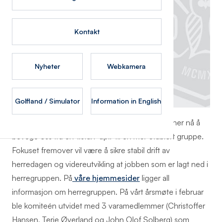
Kontakt
Nyheter
Webkamera
Golfland / Simulator
Information in English
Dette er herregruppens 4. sesong og vi begynner nå å
bevege oss fra en «start-up» til en mer etablert gruppe.
Fokuset fremover vil være å sikre stabil drift av
herredagen og videreutvikling at jobben som er lagt ned i
herregruppen. På
våre hjemmesider
ligger all
informasjon om herregruppen. På vårt årsmøte i februar
ble komiteén utvidet med 3 varamedlemmer (Christoffer
Hansen, Terje Øverland og John Olof Solberg) som