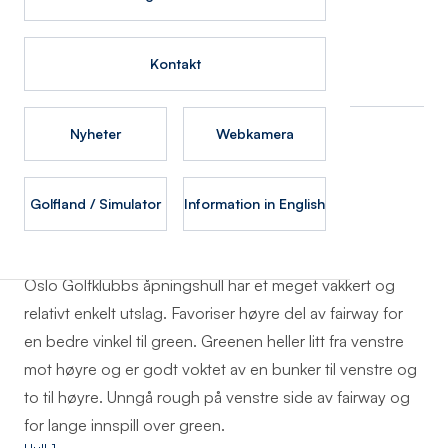
Baneguide
Kontakt
Nyheter
Webkamera
Tab
Tab
Golfland / Simulator
Information in English
Hull 1
Oslo Golfklubbs åpningshull har et meget vakkert og
relativt enkelt utslag. Favoriser høyre del av fairway for
en bedre vinkel til green. Greenen heller litt fra venstre
mot høyre og er godt voktet av en bunker til venstre og
to til høyre. Unngå rough på venstre side av fairway og
for lange innspill over green.