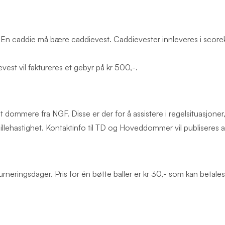
. En caddie må bære caddievest. Caddievester innleveres i scorek
vest vil faktureres et gebyr på kr 500,-.
dommere fra NGF. Disse er der for å assistere i regelsituasjoner, 
spillehastighet. Kontaktinfo til TD og Hoveddommer vil publiseres av
 turneringsdager. Pris for én bøtte baller er kr 30,- som kan betal