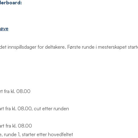
aderboard:
døve
et innspillsdager for deltakere. Første runde i mesterskapet starte
t fra kl. 08.00
t fra kl. 08.00, cut etter runden
rt fra kl. 08.00
unde 1, starter etter hovedfeltet