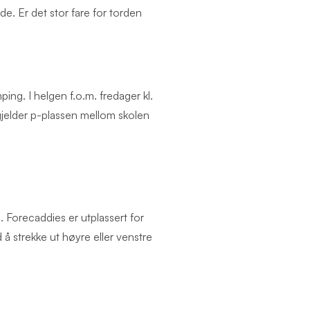
e. Er det stor fare for torden
ng. I helgen f.o.m. fredager kl.
gjelder p-plassen mellom skolen
 Forecaddies er utplassert for
 å strekke ut høyre eller venstre