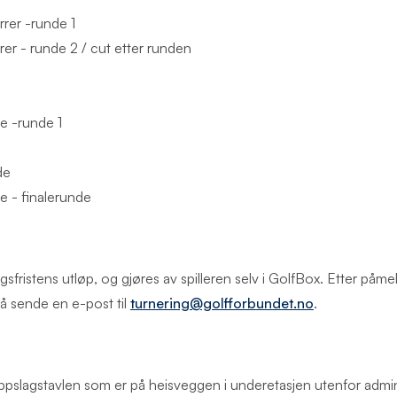
rer -runde 1
er - runde 2 / cut etter runden
 -runde 1
de
 - finalerunde
fristens utløp, og gjøres av spilleren selv i GolfBox. Etter påmel
 å sende en e-post til
turnering@golfforbundet.no
.
å oppslagstavlen som er på heisveggen i underetasjen utenfor admi