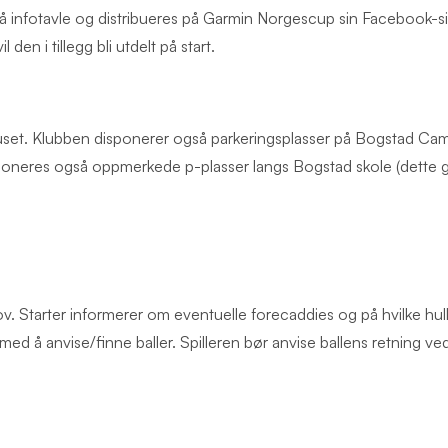
 infotavle og distribueres på Garmin Norgescup sin Facebook-sid
 den i tillegg bli utdelt på start.
huset. Klubben disponerer også parkeringsplasser på Bogstad Campi
sponeres også oppmerkede p-plasser langs Bogstad skole (dette 
. Starter informerer om eventuelle forecaddies og på hvilke hull.
med å anvise/finne baller. Spilleren bør anvise ballens retning ved