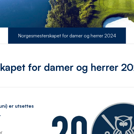
Norgesmesterskapet for damer og herrer 2024
apet for damer og herrer 2
uni) er utsettes
.
or