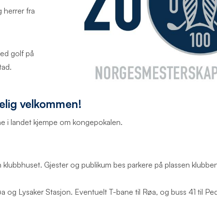
herrer fra
ed golf på
tad.
telig velkommen!
rne i landet kjempe om kongepokalen.
ran klubbhuset. Gjester og publikum bes parkere på plassen klubb
a og Lysaker Stasjon. Eventuelt T-bane til Røa, og buss 41 til Pe