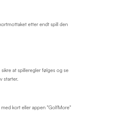
ortmottaket etter endt spill den
sikre at spilleregler følges og se
 starter.
es med kort eller appen "GolfMore"