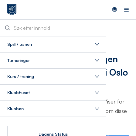
19/5/2025
Spill / banen
Velkommen til sesongen
Turneringer
2025 for Senior Herrer i Oslo
Kurs / trening
Golfklubb
Klubbhuset
Det blir i sesongen 18 medlemsdager. Viser for
Klubben
øvrig til tidligere orientering fra klubben om disse
dagene.
Dagens Status