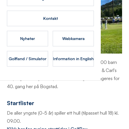
Kontakt
Nyheter
Webkamera
Golfland / Simulator
Information in English
Oslo Golfklubb gleder seg til å ta i mot de ca. 300 barn
og unge som er påmeldt årets utgave av Sarah & Carl's
Cup og Anthony's Minipokal. Turneringen arrangeres for
40. gang her på Bogstad.
Startlister
De aller yngste (0-5 år) spiller ett hull (tilpasset hull 18) kl.
09.00.
Klikk her for øvrige starttider i GolfBox.