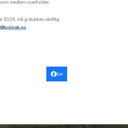
 du som medlem overholder.
 2024, må gi klubben skriftlig
t@oslogk.no
.
Del