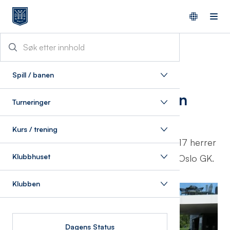
26/6/2024
Spill / banen
Stor bredde i toppen
Turneringer
Det er gledelig å se startfeltet i
Kurs / trening
Norgesmesterskapet. Med 12 damer og 17 herrer
Klubbhuset
er ca. 20 prosent av alle deltagerne fra Oslo GK.
Klubben
Dagens Status