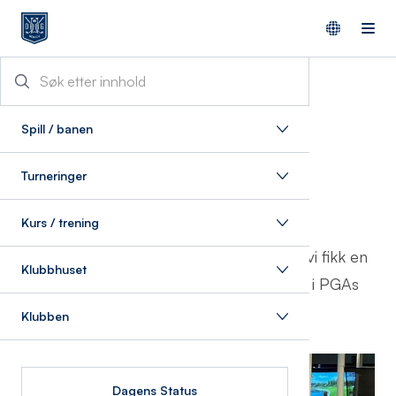
27/11/2025
Spill / banen
Smakebit på Hero-
Turneringer
utfordringene
Kurs / trening
Full trøkk i simulatorene hele dagen, og vi fikk en
Klubbhuset
smakebit på utfordringene som venter i PGAs
Hero Challenge.
Klubben
Dagens Status