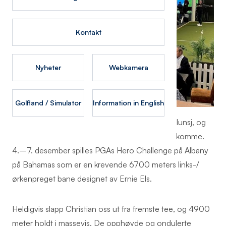
Kontakt
Nyheter
Webkamera
Golfland / Simulator
Information in English
Alle simulatorene var opptatt både før og etter lunsj, og
nok en gang fikk vi en forsmak på det som skal komme.
4.–7. desember spilles PGAs Hero Challenge på Albany
på Bahamas som er en krevende 6700 meters links-/
ørkenpreget bane designet av Ernie Els.
Heldigvis slapp Christian oss ut fra fremste tee, og 4900
meter holdt i massevis. De opphøyde og ondulerte