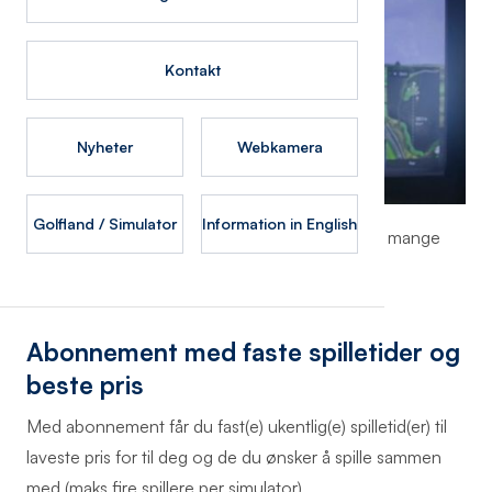
Kontakt
Nyheter
Webkamera
Golfland / Simulator
Information in English
I vinter ønsker klubben å fylle golfsenteret med mange
golfglade medlemmer og gjester.
Abonnement med faste spilletider og
beste pris
Med abonnement får du fast(e) ukentlig(e) spilletid(er) til
laveste pris for til deg og de du ønsker å spille sammen
med (maks fire spillere per simulator).