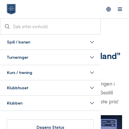
29/9/2023
Spill / banen
Simulatorsenteret "Golfland"
Turneringer
åpner
Kurs / trening
Mandag 23. oktober åpner vintersesongen i
Klubbhuset
klubbens simulatorsenter "Golfland". Bestill
abonnement og få ønsket spilletid til beste pris!
Klubben
Dagens Status