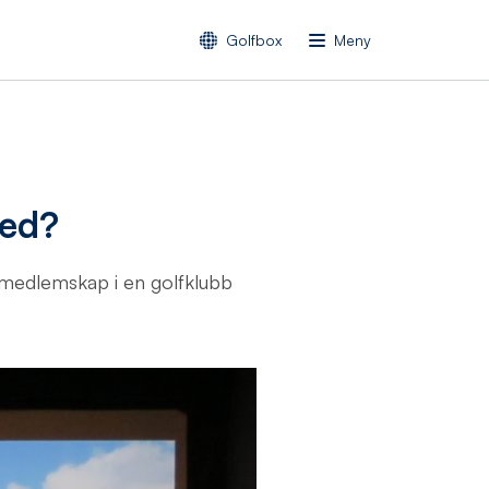
Golfbox
Meny
med?
d medlemskap i en golfklubb