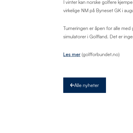
I vinter kan norske golfere kjemp
virkelige NM på Byneset GK i au
Turneringen er åpen for alle med 
simulatorer i Golfland. Det er ing
Les mer
(golfforbundet.no)
Alle nyheter