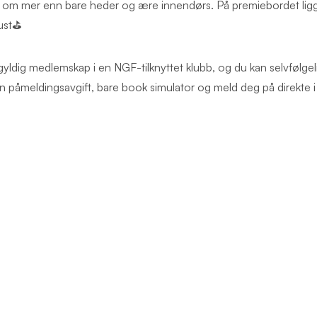
e om mer enn bare heder og ære innendørs. På premiebordet ligge
gust⛳
gyldig medlemskap i en NGF-tilknyttet klubb, og du kan selvfølgel
en påmeldingsavgift, bare book simulator og meld deg på direkte i 