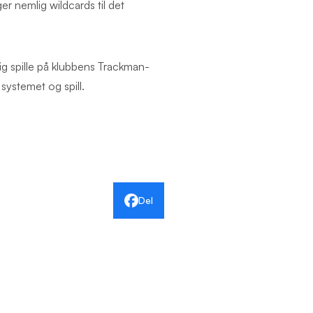
r nemlig wildcards til det
ig spille på klubbens Trackman-
systemet og spill.
Del