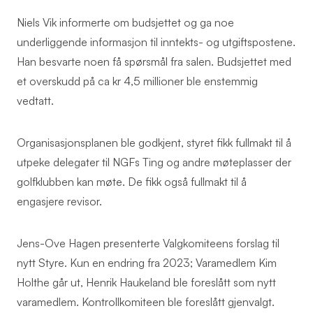
Niels Vik informerte om budsjettet og ga noe
underliggende informasjon til inntekts- og utgiftspostene.
Han besvarte noen få spørsmål fra salen. Budsjettet med
et overskudd på ca kr 4,5 millioner ble enstemmig
vedtatt.
Organisasjonsplanen ble godkjent, styret fikk fullmakt til å
utpeke delegater til NGFs Ting og andre møteplasser der
golfklubben kan møte. De fikk også fullmakt til å
engasjere revisor.
Jens-Ove Hagen presenterte Valgkomiteens forslag til
nytt Styre. Kun en endring fra 2023; Varamedlem Kim
Holthe går ut, Henrik Haukeland ble foreslått som nytt
varamedlem. Kontrollkomiteen ble foreslått gjenvalgt.