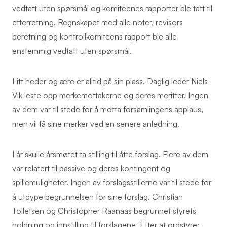
vedtatt uten spørsmål og komiteenes rapporter ble tatt til
etterretning. Regnskapet med alle noter, revisors
beretning og kontrollkomiteens rapport ble alle
enstemmig vedtatt uten spørsmål.
Litt heder og ære er alltid på sin plass. Daglig leder Niels
Vik leste opp merkemottakerne og deres meritter. Ingen
av dem var til stede for å motta forsamlingens applaus,
men vil få sine merker ved en senere anledning.
I år skulle årsmøtet ta stilling til åtte forslag. Flere av dem
var relatert til passive og deres kontingent og
spillemuligheter. Ingen av forslagsstillerne var til stede for
å utdype begrunnelsen for sine forslag. Christian
Tollefsen og Christopher Raanaas begrunnet styrets
holdning og innstilling til forslagene. Etter at ordstyrer