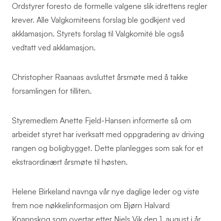
Ordstyrer foresto de formelle valgene slik idrettens regler
krever. Alle Valgkomiteens forslag ble godkjent ved
akklamasjon. Styrets forslag til Valgkomité ble også
vedtatt ved akklamasjon.
Christopher Raanaas avsluttet årsmøte med å takke
forsamlingen for tilliten.
Styremedlem Anette Fjeld-Hansen informerte så om
arbeidet styret har iverksatt med oppgradering av driving
rangen og boligbygget. Dette planlegges som sak for et
ekstraordinært årsmøte til høsten.
Helene Birkeland navnga vår nye daglige leder og viste
frem noe nøkkelinformasjon om Bjørn Halvard
Knappskog som overtar etter Niels Vik den 1. august i år.