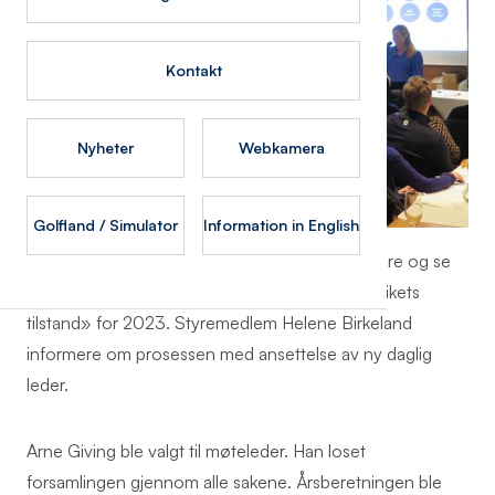
Kontakt
Nyheter
Webkamera
Golfland / Simulator
Information in English
Før selve årsmøtet startet fikk de fremmøtte høre og se
styreleder Christopher Raanaas gå gjennom «rikets
tilstand» for 2023. Styremedlem Helene Birkeland
informere om prosessen med ansettelse av ny daglig
leder.
Arne Giving ble valgt til møteleder. Han loset
forsamlingen gjennom alle sakene. Årsberetningen ble