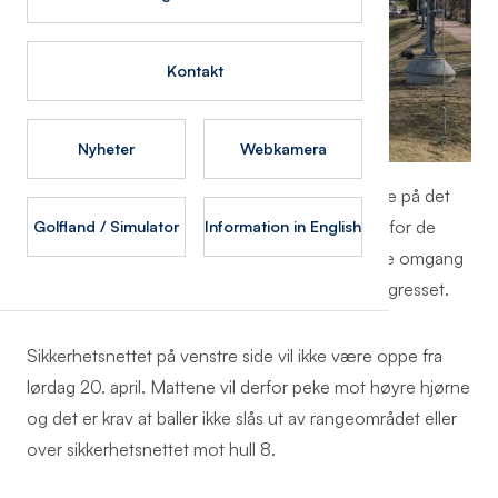
Kontakt
Nyheter
Webkamera
Det forberedes for bygging av tak over mattene på det
nederste nivået på driving rangen. Sikkerheten for de
Golfland / Simulator
Information in English
som arbeider på området må prioriteres. I første omgang
åpner derfor rangen med ti matter ute på kunstgresset.
Sikkerhetsnettet på venstre side vil ikke være oppe fra
lørdag 20. april. Mattene vil derfor peke mot høyre hjørne
og det er krav at baller ikke slås ut av rangeområdet eller
over sikkerhetsnettet mot hull 8.