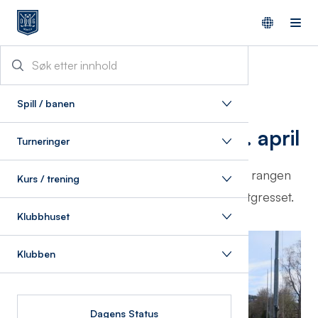
17/4/2024
Spill / banen
Rangen åpnes delvis 20. april
Turneringer
Lørdag 20. april kl. 08.00 åpner driving rangen
Kurs / trening
med ti matter plassert ute på selve kunstgresset.
Klubbhuset
Klubben
Dagens Status