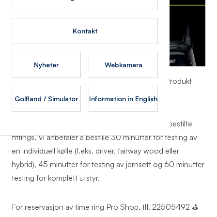
Kontakt
Nyheter
Webkamera
Bestill time og få spesialtilpasning av en PING Produkt
Spesialist for lavere score og optimalt spill.
Golfland / Simulator
Information in English
Vær oppmerksom på at vi kun godtar forhåndsbestilte
fittings. Vi anbefaler å bestille 30 minutter for testing av
en individuell kølle (f.eks. driver, fairway wood eller
hybrid), 45 minutter for testing av jernsett og 60 minutter
testing for komplett utstyr.
For reservasjon av time ring Pro Shop, tlf. 22505492 ⛳