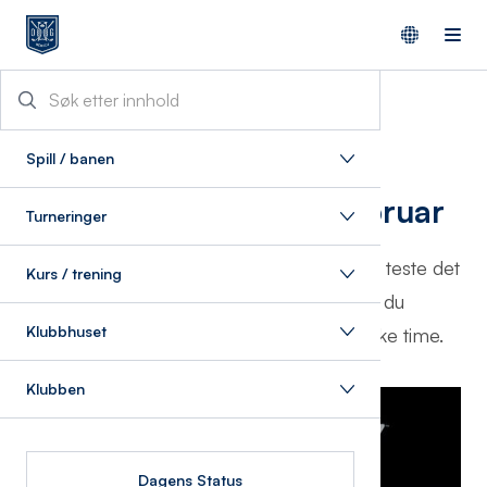
12/2/2024
Spill / banen
PING demodag 23. februar
Turneringer
Fredag 23. februar kl. 15.00-19.00 kan du teste det
Kurs / trening
nyeste fra PING i Golfland. Ønsker du
Klubbhuset
kølletilpasning av nytt utstyr må du booke time.
Klubben
Dagens Status