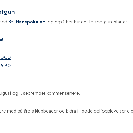
hotgun
 med
St. Hanspokalen
, og også her blir det to shotgun-starter.
i!
10.00
16.30
august og 1. september kommer senere.
re med på årets klubbdager og bidra til gode golfopplevelser 