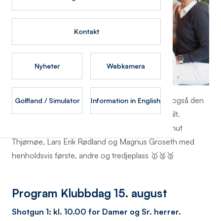
Kontakt
Nyheter
Webkamera
Første klubbdag ble avholdt 20. juni og da ble også den
Golfland / Simulator
Information in English
tradisjonsrike turneringen "St. Hans pokalen" spilt.
Klubben benytter anledningen til å gratulerer Knut
Thjømøe, Lars Erik Rødland og Magnus Groseth med
henholdsvis første, andre og tredjeplass 🥇🥈🥉
Program Klubbdag 15. august
Shotgun 1: kl. 10.00 for Damer og Sr. herrer.