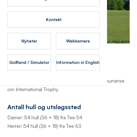
Kontakt
Nyheter
Webkamera
Turneringsform
Golfland / Simulator
Information in English
Damer: Brutto slagkonkurranseH
errer: Brutto slagkonkurranse og netto slagkonkurranse
om International Trophy
Antall hull og utslagssted
Damer: 54 hull (36 + 18) fra Tee 54
Herrer: 54 hull (36 + 18) fra Tee 63