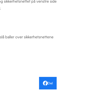
og sikkerhetsnettet på venstre side
r.
lå baller over sikkerhetsnettene
Del