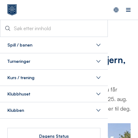
20/8/2025
Spill / banen
Demodag: Nye Titleist-jern,
Turneringer
book fitting nå!
Kurs / trening
Titleist lanserer sin nye T-serie, og du får
Klubbhuset
muligheten til å teste dem på demodag 25. aug.
Book tid og finn ut hvilke køller som passer til deg.
Klubben
Dagens Status