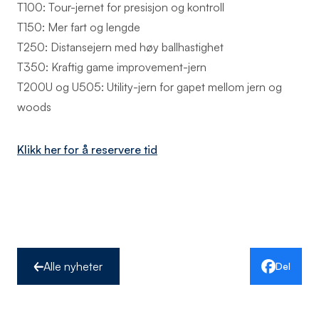
T100: Tour-jernet for presisjon og kontroll
T150: Mer fart og lengde
T250: Distansejern med høy ballhastighet
T350: Kraftig game improvement-jern
T200U og U505: Utility-jern for gapet mellom jern og
woods
Klikk her for å reservere tid
Alle nyheter
Del