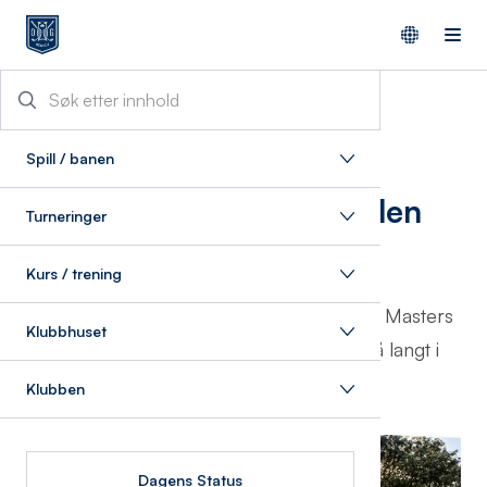
10/9/2024
Spill / banen
Bogstad Masters finalen
Turneringer
2025
Kurs / trening
Har du kvalifisert deg til finalen i Bogstad Masters
Klubbhuset
2025? Her er en oppdatert oversikt så langt i
sesongen.
Klubben
Dagens Status